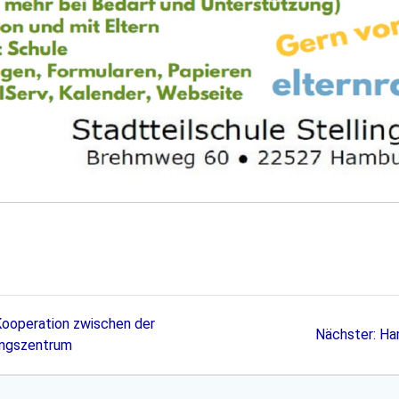
Kooperation zwischen der
Nä
Nächster:
Ham
ungszentrum
Bei