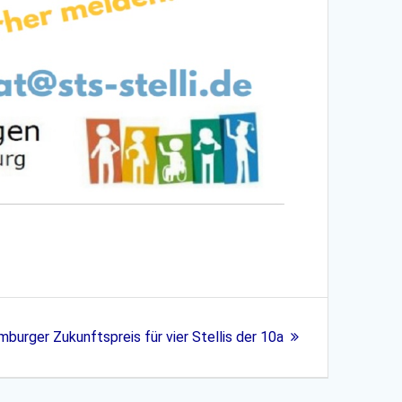
chster
burger Zukunftspreis für vier Stellis der 10a
trag: