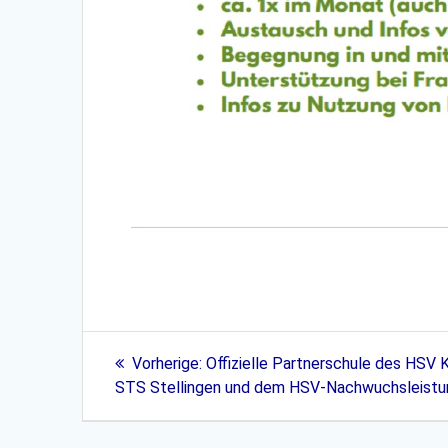
Beitragsnavigation
Vorheriger
Vorherige:
Offizielle Partnerschule des HSV 
Beitrag:
STS Stellingen und dem HSV-Nachwuchsleist