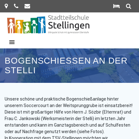
Zum
Inhalt
springen
BOGENSCHIESSEN AN DER S
TELLI
Unsere schöne und praktische Bogenschießanlage hinter
unserem Soccercourt an der Weitsprunggrube ist einsatzbereit!
Diese ist mit großartiger Hilfe von Herrn J. Sözbir (Elternrat) und
Frau C. Jankowski (Werksmeisterin der Stelli) im letzten Jahr
entstanden und kann im Ganztagsbereich und auf Schulfesten
oder auf Nachfrage genutzt werden (siehe Fotos).
In Kooperation mit dem TSV-Stellingen möchten wir