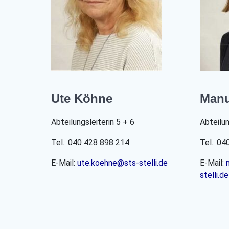
Ute Köhne
Manu
Abteilungsleiterin 5 + 6
Abteilun
Tel.: 040 428 898 214
Tel.: 0
E-Mail:
ute.koehne@sts-stelli.de
E-Mail:
stelli.de