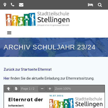
Zum
Inhalt
springen
ARCHIV SCHULJAHR 23/24
Zurück zur Start
seite Elternrat
Hier
finden Sie die aktuelle Einladung zur Elternratssitzung.
Page
1
/
2
Zoom
100%