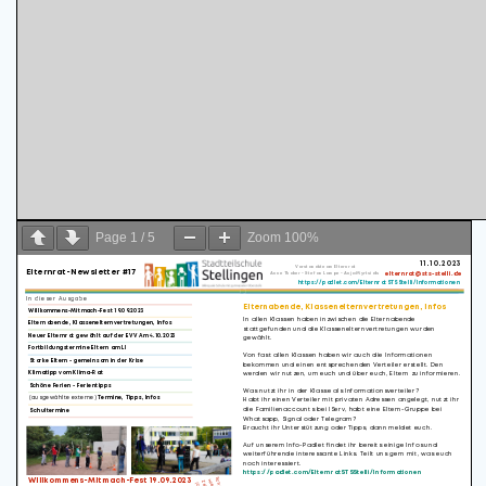
Page
1
/
5
Zoom
100%