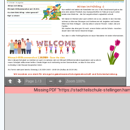
Page
1
/
3
Zoom
100%
Missing PDF "https://stadtteilschule-stellingen.