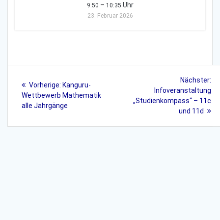
–
Uhr
9:50
10:35
23. Februar 2026
Beitragsnavigation
Nä
Nächster:
Vorheriger
Vorherige:
Kanguru-
Bei
Infoveranstaltung
Beitrag:
Wettbewerb Mathematik
„Studienkompass“ – 11c
alle Jahrgänge
und 11d